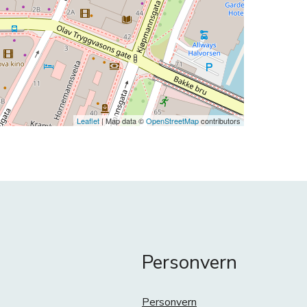
Leaflet
| Map data ©
OpenStreetMap
contributors
Personvern
Personvern